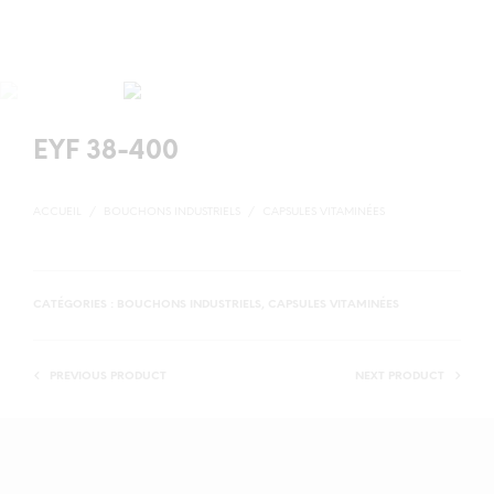
EYF 38-400
ACCUEIL
/
BOUCHONS INDUSTRIELS
/
CAPSULES VITAMINÉES
CATÉGORIES :
BOUCHONS INDUSTRIELS
,
CAPSULES VITAMINÉES
PREVIOUS PRODUCT
NEXT PRODUCT