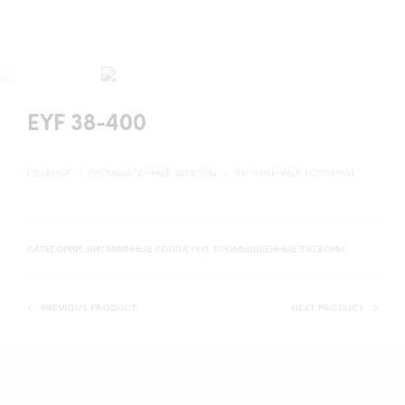
EYF 38-400
ГЛАВНАЯ
/
ПРОМЫШЛЕННЫЕ ЗАТВОРЫ
/
ВИТАМИННЫЕ КОЛПАЧКИ
КАТЕГОРИИ:
ВИТАМИННЫЕ КОЛПАЧКИ
,
ПРОМЫШЛЕННЫЕ ЗАТВОРЫ
PREVIOUS PRODUCT
NEXT PRODUCT