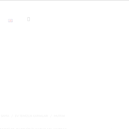
 SAYFA
/
EV TEMIZLIK KAPAKLARI
/
MUTFAK