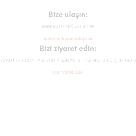
Bize ulaşın:
Telefon: 0 (212) 671 94 90
imalat@erkaambalaj.com
Bizi ziyaret edin:
 ATATÜRK BULV HASEYAD 2 SANAYİ SİTESİ NO:108 D:7, 34490 B
YOL TARİFİ ALIN