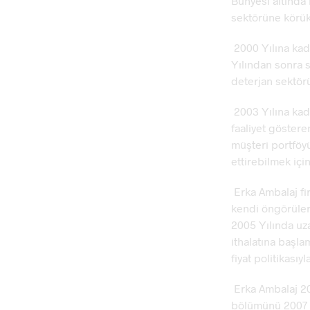
Bünyesi altında 
sektörüne körük
2000 Yılına kad
Yılından sonra 
deterjan sektör
2003 Yılına kada
faaliyet göster
müşteri portföyü
ettirebilmek içi
Erka Ambalaj fi
kendi öngörüler
2005 Yılında uz
ithalatına başla
fiyat politikası
Erka Ambalaj 20
bölümünü 2007 Y