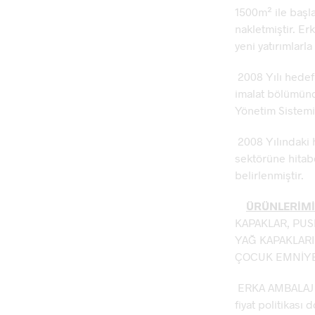
1500m² ile başla
nakletmiştir. Er
yeni yatırımlarl
2008 Yılı hedef
imalat bölümünde
Yönetim Sistemi 
2008 Yılındaki 
sektörüne hitab
belirlenmiştir.
ÜRÜNLERİMİ
KAPAKLAR, PUS
YAĞ KAPAKLARI
ÇOCUK EMNİYET
ERKA AMBALAJ A.
fiyat politikası