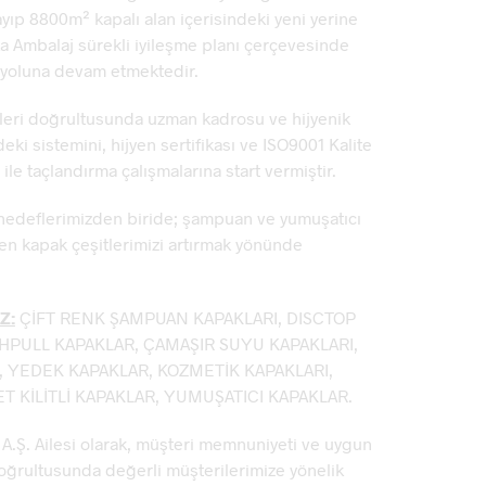
yıp 8800m² kapalı alan içerisindeki yeni yerine
ka Ambalaj sürekli iyileşme planı çerçevesinde
a yoluna devam etmektedir.
leri doğrultusunda uzman kadrosu ve hijyenik
ki sistemini, hijyen sertifikası ve ISO9001 Kalite
ile taçlandırma çalışmalarına start vermiştir.
hedeflerimizden biride; şampuan ve yumuşatıcı
en kapak çeşitlerimizi artırmak yönünde
Z:
ÇİFT RENK ŞAMPUAN KAPAKLARI, DISCTOP
HPULL KAPAKLAR, ÇAMAŞIR SUYU KAPAKLARI,
, YEDEK KAPAKLAR, KOZMETİK KAPAKLARI,
 KİLİTLİ KAPAKLAR, YUMUŞATICI KAPAKLAR.
Ş. Ailesi olarak, müşteri memnuniyeti ve uygun
 doğrultusunda değerli müşterilerimize yönelik