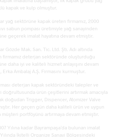
kapak imalatına başlamıştır, ilk kapak grubu yağ
lü kapak ve kulp olmuştur.
ar yağ sektörüne kapak üreten firmamız, 2000
sıvı sabun pompası üretimiyle yağ sanayinden
üne geçerek imalat hayatına devam etmiştir.
r Gözde Mak. San. Tic. Ltd. Şti. Adı altında
en firmamız deterjan sektöründe oluşturduğu
ne daha iyi ve kaliteli hizmet anlayışını devam
n, Erka Ambalaj A.Ş. Firmasını kurmuştur.
rması deterjan kapak sektöründeki talepler ve
i doğrultusunda ürün çeşitlerini artırmak amacıyla
ak doğudan Trigger, Dispencer, Atomizer Valve
mıştır. Her geçen gün daha kaliteli ürün ve uygun
yla müşteri portföyünü artırmaya devam etmiştir.
07 Yılına kadar Bayrampaşa’da bulunan imalat
ılında İkitelli Organize Sanayi Bölgesindeki