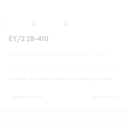
EY/2 28-410
ACCUEIL
/
BOUCHONS POUR NETTOYAGE DOMESTIQUE
/
CUISINE
CATÉGORIES :
BOUCHONS POUR NETTOYAGE DOMESTIQUE
,
CUISINE
PREVIOUS PRODUCT
NEXT PRODUCT