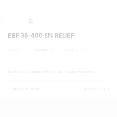
EBF 38-400 EN RELIEF
ACCUEIL
/
BOUCHONS INDUSTRIELS
/
CAPSULES VITAMINÉES
CATÉGORIES :
BOUCHONS INDUSTRIELS
,
CAPSULES VITAMINÉES
PREVIOUS PRODUCT
NEXT PRODUCT