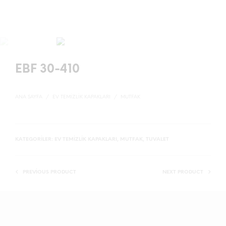
EBF 30-410
ANA SAYFA
/
EV TEMIZLIK KAPAKLARI
/
MUTFAK
KATEGORILER:
EV TEMIZLIK KAPAKLARI
,
MUTFAK
,
TUVALET
PREVIOUS PRODUCT
NEXT PRODUCT