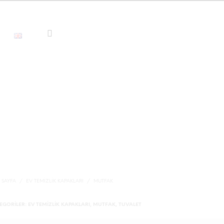
 SAYFA
/
EV TEMIZLIK KAPAKLARI
/
MUTFAK
EGORILER:
EV TEMIZLIK KAPAKLARI
,
MUTFAK
,
TUVALET