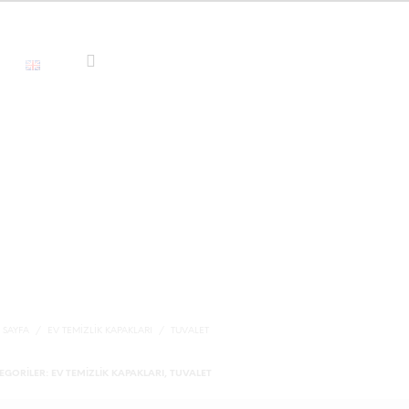
 SAYFA
/
EV TEMIZLIK KAPAKLARI
/
TUVALET
EGORILER:
EV TEMIZLIK KAPAKLARI
,
TUVALET