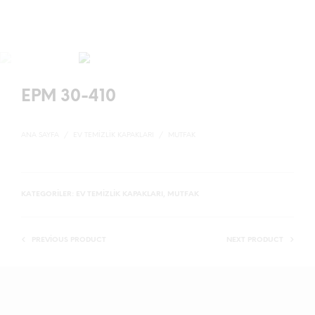
EPM 30-410
ANA SAYFA
/
EV TEMIZLIK KAPAKLARI
/
MUTFAK
KATEGORILER:
EV TEMIZLIK KAPAKLARI
,
MUTFAK
PREVIOUS PRODUCT
NEXT PRODUCT