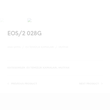
EOS/2 028G
ANA SAYFA
/
EV TEMIZLIK KAPAKLARI
/
MUTFAK
KATEGORILER:
EV TEMIZLIK KAPAKLARI
,
MUTFAK
PREVIOUS PRODUCT
NEXT PRODUCT