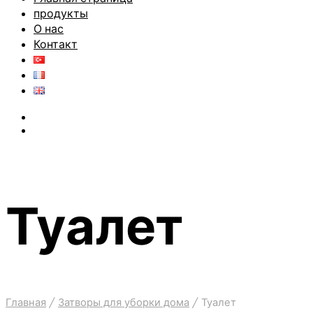
продукты
О нас
Контакт
Туалет
Главная
/
Затворы для уборки дома
/
Туалет