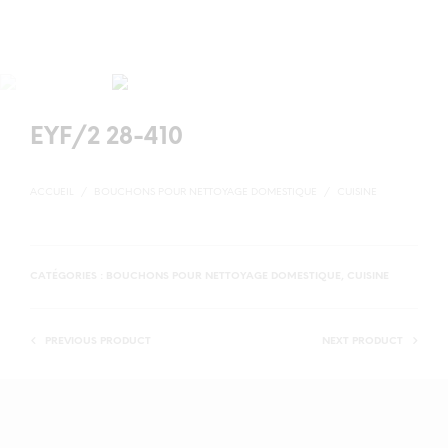
EYF/2 28-410
ACCUEIL
/
BOUCHONS POUR NETTOYAGE DOMESTIQUE
/
CUISINE
CATÉGORIES :
BOUCHONS POUR NETTOYAGE DOMESTIQUE
,
CUISINE
PREVIOUS PRODUCT
NEXT PRODUCT