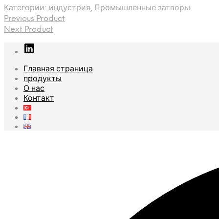
Категории:
индустрия
,
Промышленные затворы
Previous Product
Next Product
Главная страница
продукты
О нас
Контакт