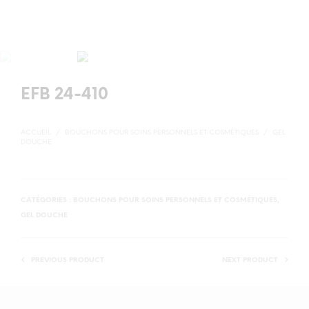
EFB 24-410
ACCUEIL
/
BOUCHONS POUR SOINS PERSONNELS ET COSMÉTIQUES
/
GEL
DOUCHE
CATÉGORIES :
BOUCHONS POUR SOINS PERSONNELS ET COSMÉTIQUES
,
GEL DOUCHE
PREVIOUS PRODUCT
NEXT PRODUCT