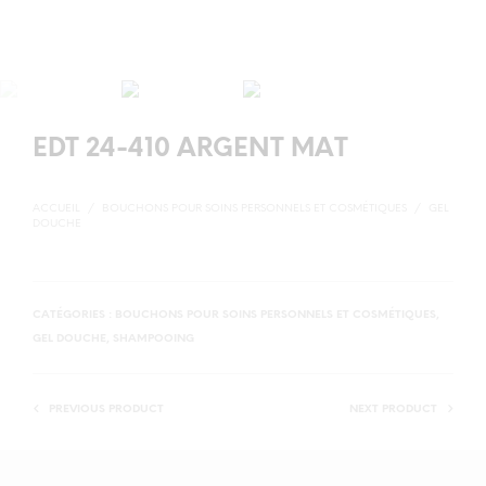
EDT 24-410 ARGENT MAT
ACCUEIL
/
BOUCHONS POUR SOINS PERSONNELS ET COSMÉTIQUES
/
GEL
DOUCHE
CATÉGORIES :
BOUCHONS POUR SOINS PERSONNELS ET COSMÉTIQUES
,
GEL DOUCHE
,
SHAMPOOING
PREVIOUS PRODUCT
NEXT PRODUCT