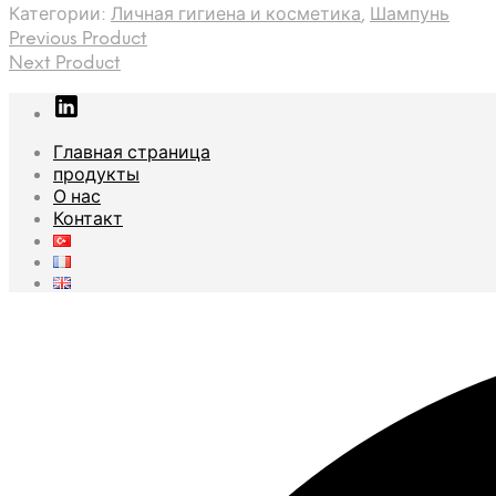
Категории:
Личная гигиена и косметика
,
Шампунь
Previous Product
Next Product
Главная страница
продукты
О нас
Контакт