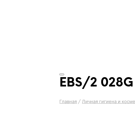
EBS/2 028G
Главная
/
Личная гигиена и косм