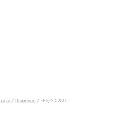
етика
/
Шампунь
/
EBS/2 028G