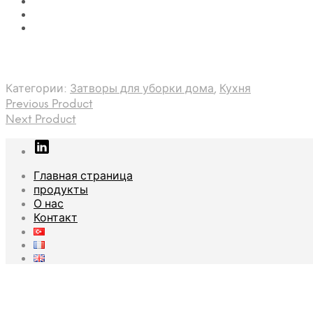
Категории:
Затворы для уборки дома
,
Кухня
Previous Product
Next Product
Главная страница
продукты
О нас
Контакт