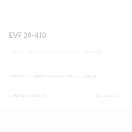
EVF 28-410
ГЛАВНАЯ
/
ЛИЧНАЯ ГИГИЕНА И КОСМЕТИКА
/
ШАМПУНЬ
КАТЕГОРИИ:
ЛИЧНАЯ ГИГИЕНА И КОСМЕТИКА
,
ШАМПУНЬ
PREVIOUS PRODUCT
NEXT PRODUCT