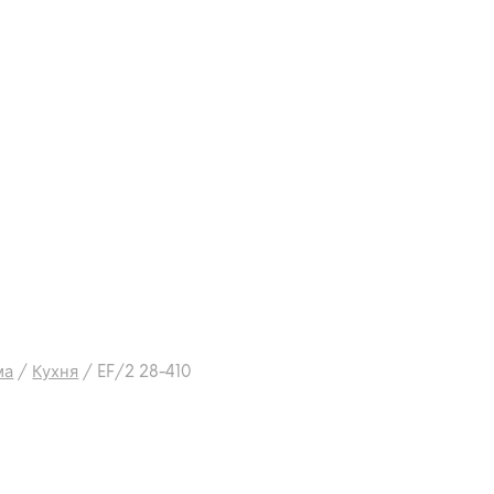
ма
/
Кухня
/
EF/2 28-410