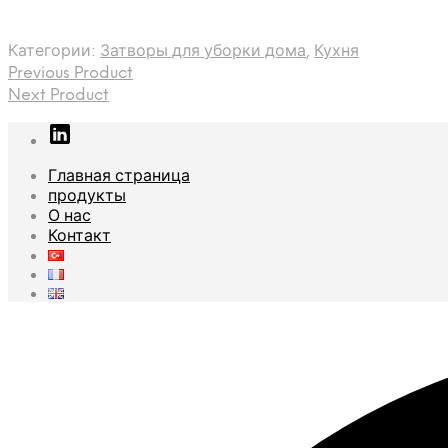
Категории:
Затворы для уборки дома
,
Кухня
Previous Product
Next Product
Главная страница
продукты
О нас
Контакт